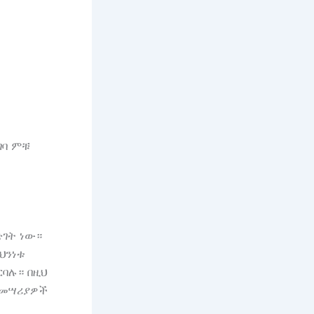
ገባ ምቹ
ድገት ነው።
ህንነቱ
ርባሉ። በዚህ
 መሣሪያዎች