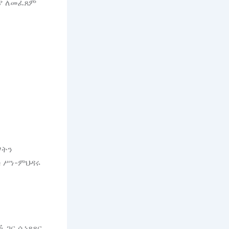
ያ ለመፈጸም
ማትን
ስ ሥነ-ምህዳሩ
 ጋር ሲነጻጸር