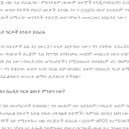
ጃ ብዙ ጊዜ ይፈልጋሉ፣ ምክንያቱም በሁሉም ከተሞች የዲጂታላይዜሽን ደረ
ሩ ውስጥ የትኞቹ የክፍያ ዘዴዎች እንዳሉ እና የ crypto ክፍያ እንዲሁም ገ
ሌሎች አማራጭ መንገዶች ተደራሽ መሆናቸውን መመርመር አስፈላጊ ነው።
ዲት ካርዶች እንዴት ይሰራሉ
ርድ ክፍያዎች አሉ እና በተረጋጋ ሁኔታ እየተገነቡ ነው። ግን ያላቸው ተደራሽነ
ሙ ግብይቶች ለረጅም ጊዜ የየንግድ እንቅስቃሴ መደበኛ መስፈርት በሆኑ አገሮ
ዝቅ ያለ ነው። የክፍያ ባንክ መሣሪያዎችን የሚያወጡት የአካባቢም ሆነ ዓለምአ
 ግን ከገበያው ውስጥ አንድ ክፍል ብቻ በየብድር ወይም በከዴቢት ካርድ ለ
ያስፈልገውን መሠረተ ልማት ሊያቀርብ ይችላል።
እና ክሬዲት ካርድ ልዩነት ምንድን ነው?
ያ ላይ ክፍያካርዶች ይቀበላሉ፣ ግን በሁሉም ቦታ አይደለም። የዴቢት ወይም 
 ለመክፈል ከፍተኛ እድል ያለው በትላልቅ ከተሞች፣ ለምሳሌ በአዲስ አበባ ነው
በኞች ላይ የሚያተኩሩ ብዙ ድርጅቶች ይሰራሉ። እነሱም በPOS ተርሚናሎች
 ካርድ፣ Visa እና ሌሎች ዓለምአቀፍ የክፍያ ስርዓቶች በኩል ጥሬ ገንዘብ ያ