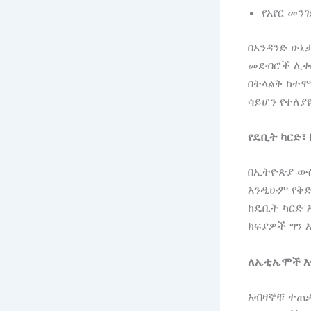
የአየር መን
በአንዳንድ ሁኔ
መደብሮች ሊቀበ
በትላልቅ ከተሞ
ሳይሆን የተለያ
የዴቢት ካርድ፣
በኢትዮጵያ ውስ
እንዲሁም የቅድ
ከዴቢት ካርድ 
ክፍያዎች ግን 
ለኤቲኤሞች እና
አብዛኞቹ ተጠቃ