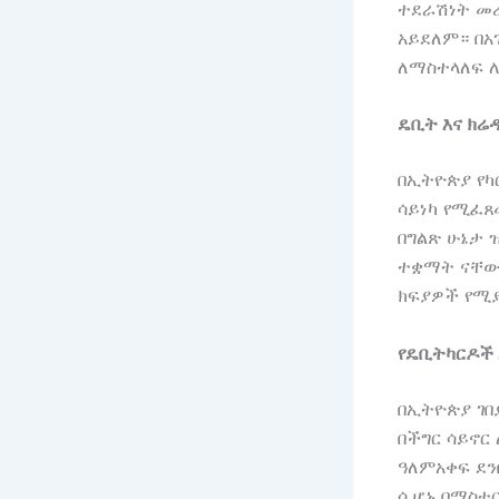
ተደራሽነት መረ
አይደለም። በአገ
ለማስተላለፍ 
ዴቢት እና ክሬ
በኢትዮጵያ የካ
ሳይነካ የሚፈጸ
በግልጽ ሁኔታ 
ተቋማት ናቸው፣
ክፍያዎች የሚ
የዴቢትካርዶች 
በኢትዮጵያ ገበ
በችግር ሳይኖር
ዓለምአቀፍ ደን
ሲሆኑ በማስተር