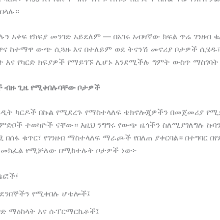
በላሉ።
ሁሉን አቀፍ የክፍያ መንገድ አይደለም — በአገሩ አብዛኛው ክፍል ጥሬ ገንዘብ 
ና ከተማዋ ውጭ ሲጓዙ እና በተለይም ወደ ትናንሽ መኖሪያ ቦታዎች ሲሄዱ፣
 እና የካርድ ክፍያዎች የማይገኙ ሊሆኑ እንደሚችሉ ግምት ውስጥ ማስገባት 
ች ብዙ ጊዜ የሚቀበሉባቸው ቦታዎች
ሬዲት ካርዶች በኩል የሚደረጉ የማስተላለፍ ቴክኖሎጂዎችን በመጀመሪያ የሚ
 ምድቦች ተወካዮች ናቸው። እዚህ ንግግሩ የውጭ ዜጎችን ስለሚያገለግሉ ኩባ
 በሰፋ ቁጥር፣ የገንዘብ ማስተላለፍ ማራጮች የበለጠ ያቀርባል። በተግባር በ
ድ መክፈል የሚቻለው በሚከተሉት ቦታዎች ነው፦
ጫፎች፤
 ደንበኞችን የሚቀበሉ ሆቴሎች፤
ግድ ማዕከላት እና ሱፐርማርኬቶች፤