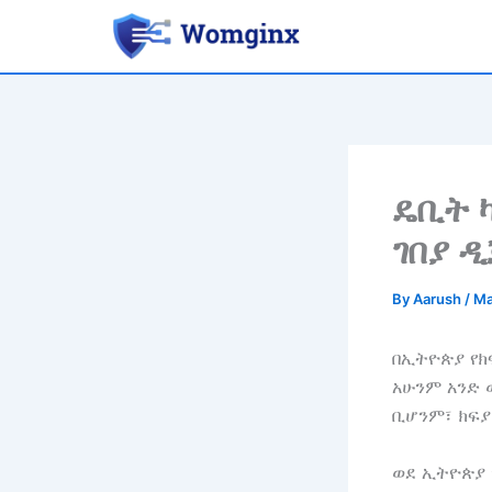
Skip
to
content
ዴቢት 
ገበያ ዲ
By
Aarush
/
Ma
በኢትዮጵያ የክ
አሁንም አንድ 
ቢሆንም፣ ክፍያ
ወደ ኢትዮጵያ 