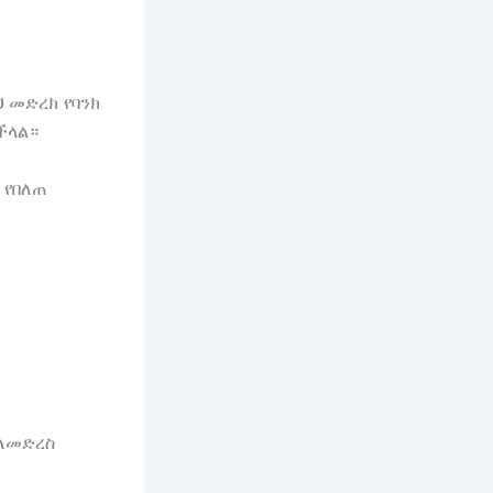
ህ መድረክ የባንክ
ችላል።
 የበለጠ
 ለመድረስ