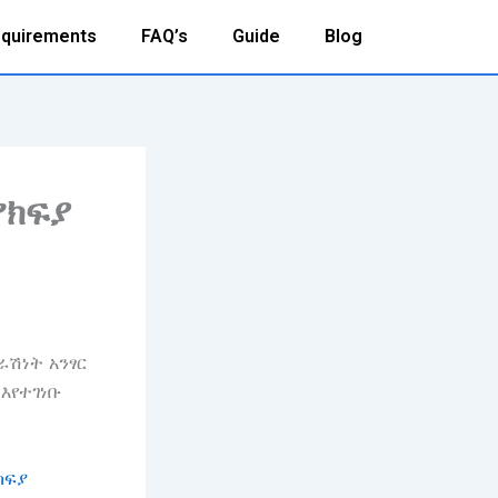
quirements
FAQ’s
Guide
Blog
የክፍያ
ራሽነት አንፃር
እየተገነቡ
ክፍያ