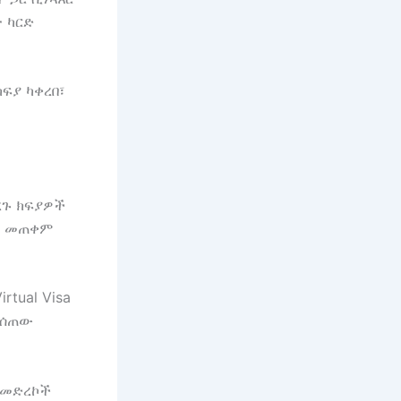
ት ካርድ
ፍያ ካቀረበ፣
ረጉ ክፍያዎች
ን መጠቀም
rtual Visa
የተሰጠው
 መድረኮች