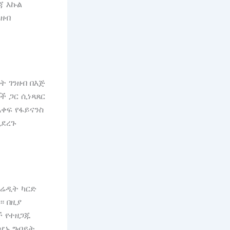
ጃ እኩል
ንዘብ
ት ገንዘብ በእጅ
ች ጋር ሲነጻጸር
ቀፍ የፋይናንስ
ሚደረጉ
ክሬዲት ካርድ
። በዚያ
 የተዘጋጁ
ልሆኑ ግብይት