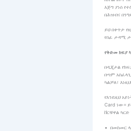
እጅግ ያነሰ የ
በሕዝብና በንግ
ይህ በቀጥታ የ
የሰፊ ታዳሚ ታ
የቅድመ ክፍያ 
በዲጂታል የክፍ
በጣም አስፈላ
ካልቻለ፣ እነዚ
የእንደዚህ አይነ
Card ነው። ይ
ቨርቹዋል ካርድ
በመስመር ላ