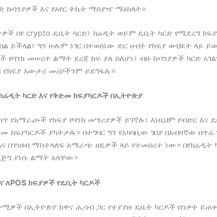
ገድ ኩባንያዎች እና የአየር ትኬት ማስያዣ ማዕከላት።
ታዎች በየ crypto ዴቢት ካርድ፣ ክሬዲት ወይም ዴቢት ካርድ የሚደረግ ክፍ
ል ይችላል፣ ግን ሁሉም ነገር በተወሰነው ድር ሀብት የክፍያ ውህደት ላይ ይወ
ች የባንክ መሠረተ ልማት ደረጃ ከፍ ያለ ስለሆነ፣ ብዙ ኩባንያዎች ካርድ አገ
ዩ የክፍያ አውታረ መረቦችንም ይደግፋሉ።
 ክሬዲት ካርድ እና የቅድመ ክፍያካርዶች በኢትዮጵያ
ጥ የአማራጮች የክፍያ የባንክ መሣሪያዎች ይገኛሉ፣ እነዚህም የብድር እና 
መ ክፍያካርዶች ያካትታሉ። በተግባር ግን የአካባቢው ገበያ በአብዛኛው በጥሬ 
እና በገንዘብ ማስተላለፍ አማራጭ ዘዴዎች ላይ የተመሰረተ ነው። በየክሬዲት 
እጅግ ያነሱ ልማት አላቸው።
 ለPOS ክፍያዎች የዴቢት ካርዶች
ሚዎች በኢትዮጵያ ከዋና ሒሳብ ጋር የተያያዙ ዴቢት ካርዶች በንቃት ይጠቀ