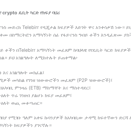
 የ crypto ዴቢት ካርድ የክፍያ ባህሪ
ንስ መድረክ Telebirr የዲጂታል ክፍያዎች እድገት ዋና አንቀሳቃሽ ነው። ይ
ቀሙ በስማርትፎን አማካኝነት ሰፊ የፋይናንስ ግብይ ቶችን እንዲፈጽሙ ያስ
ይ ቶችን በTelebirr አማካኝነት መፈጸም ከባህላዊ የየዴቢት ካርድ ክፍያዎች
ጣል። ይህ አገልግሎት ለሚከተሉት ይጠቀማል፦
 እና አገልግሎት መክፈል፤
ሚዎች መካከል የገንዘ ዝውውሮችን መፈጸም (P2P ዝውውሮች)፤
 በአካባቢ ምንዛሬ (ETB) ማከማቸት እና ማስተዳደር፤
ተዕለት ጥሬ ገንዘብ ያልሆኑ ክፍያ መፈጸም፤
 ተዕለት ወጪ መቆጣጠር።
ገበያ የሚገቡ ዓለም አቀፍ ኩባንያዎች ከአካባቢው ታዳሚ ከፍተኛውን ድርሻ
አማካኝነት ክፍያዎችን ያገናኛሉ።