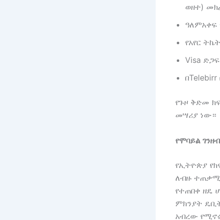
ወዘተ) መክ
ዓለምአቀፍ 
የአየር ትኬ
Visa ድጋ
በTelebir
የጉዞ ቅድመ ክ
መሣሪያ ነው።
የሞባይል ገንዘ
የኢትዮጵያ የክ
ለብዙ ተጠቃሚዎ
የተጠበቀ ዘዴ 
ምክንያት ዴቢት
አብረው የሚኖሩ