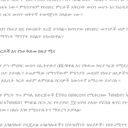
ተስፋፋ ነው። ምክንያቱም የየብድር ምርቶች አቅርቦት ውስን መሆኑ እና ክሬዲ
ድ ዘርፍ ውስጥ ዝቅተኛ ተወዳጅነት ስላለው ነው።
ዚህን የክፍያ ዘዴ የውህደት ደረጃ ይጎዳል። ኩባንያው በየብድር መንገዶች ብቻ ክ
ማኝነት ማግኘት ይበልጥ ይከብደዋል።
ካርዶች እና የጉዞ ቅድመ ክፍያ ሚና
ያ ሥነ-ምህዳር ውስጥ በኢትዮጵያ በቨርቹዋል እና የቅድመ ክፍያ ካርድ የሚደ
ጊ ቦታ ይይዛሉ። ተጠቃሚው በማንኛውም ምክንያት መደበኛ የክፍያ ዘዴዎች
ህ ለዴቢት ካርድ ወይም ለሞባይል ቦርሳዎች እውነተኛ አማራጭ ይሆናሉ።
ት ምርት ጥሩ ምሳሌ ከድርጅቶች Ethio telecom የሚቀርበው Telebirr Vi
ህ ከTelebirr ሞባይል ቦርሳ ጋር የተያያዘ፣ ፲፮-አሃዝ ያለው የVisa ቁጥር 
 ነው። በእሱ እገዛ የሚከተሉትን ማድረግ ይቻላል፦
ይ አገልግሎት የዲጂታል አገልግሎቶችን (የደንበኝነት ክፍያዎች፣ የስትሪሚንግ