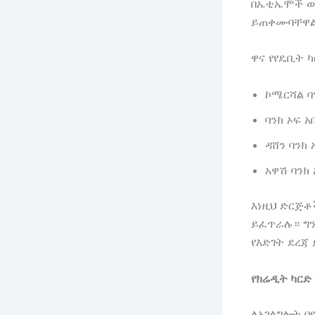
በኤቲኤሞች ው
ይጠቀሙባቸዋል
ዋና የየዴቢት 
ኮሜርሻል ባ
ባንክ ኦፍ አ
ዳሸን ባንክ 
አዋሽ ባንክ 
እነዚህ ድርጅቶ
ይፈጥራሉ። ግን
የእድገት ደረጃ
የክሬዲት ካርድ
ለአገልግሎት በ