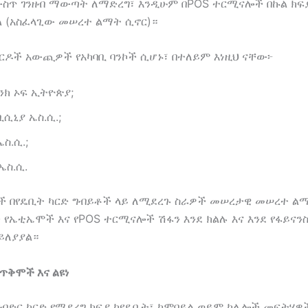
ስጥ ገንዘብ ማውጣት ለማድረግ፣ እንዲሁም በPOS ተርሚናሎች በኩል ክፍ
 (አስፈላጊው መሠረተ ልማት ሲኖር)።
ካርዶች አውጪዎች የአካባቢ ባንኮች ሲሆኑ፣ በተለይም እነዚህ ናቸው፦
ንክ ኦፍ ኢትዮጵያ;
ቢሲኒያ ኤስ.ሲ.;
ኤስ.ሲ.;
ኤስ.ሲ.
ች በየዴቢት ካርድ ግብይቶች ላይ ለሚደረጉ ስራዎች መሠረታዊ መሠረተ ል
 የኤቲኤሞች እና የPOS ተርሚናሎች ሽፋን እንደ ክልሉ እና እንደ የፋይናን
 ይለያያል።
 ጥቅሞች እና ልዩነ
የብድር ካርድ የሚደረግ ክፍያ ከየዴቢት፣ ከሞባይል ወይም ከሌሎች መፍትሄዎች