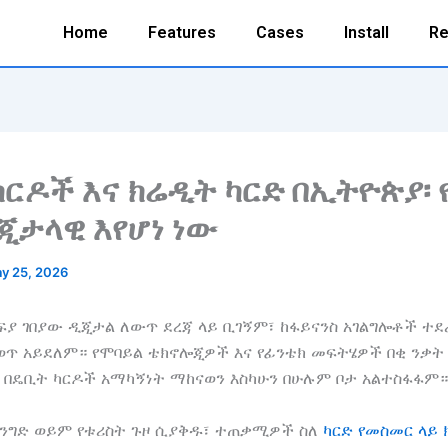
Home
Features
Cases
Install
Re
ካርዶች እና ክሬዲት ካርድ በኢትዮጵያ፡ 
ጂታላዊ እየሆነ ነው
y 25, 2026
ፍያ ገበያው ዲጂታል ለውጥ ደረጃ ላይ ቢገኝም፣ ከፋይናንስ አገልግሎቶች ተደ
ወጥ አይደለም። የሞባይል ቴክኖሎጂዎች እና የፊንቴክ መፍትሄዎች በቂ ንቃት 
 በዴቢት ካርዶች አማካኝነት ማከናወን እስካሁን በሁሉም ቦታ አልተስፋፋም።
ንግድ ወይም የቱሪስት ጉዞ ሲያቅዱ፣ ተጠቃሚዎች ስለ
ካርድ የመስመር ላይ 