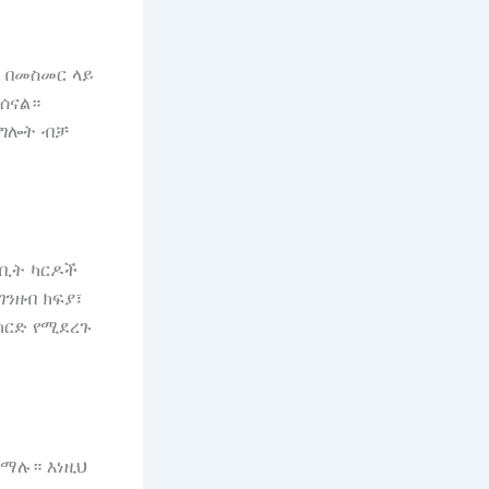
ያ በመስመር ላይ
ሰናል።
ልግሎት ብቻ
ዴቢት ካርዶች
ገንዘብ ክፍያ፣
ካርድ የሚደረጉ
ማሉ። እነዚህ