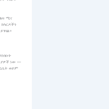
ቁልፍ ሚና
 ከካርዶችን
ይገባል።
ያስገቡት
ንያዎች ነው —
የዴቢት ወይም