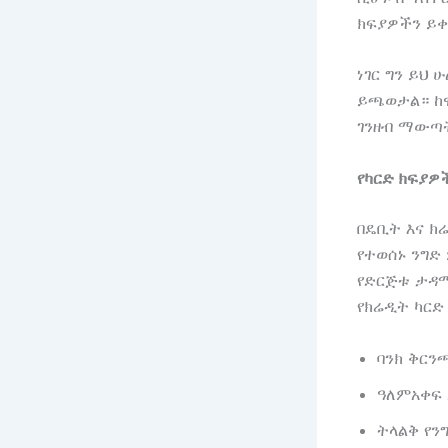
ክፍያዎችን ይቀ
ነገር ግን ይህ 
ይጫወታል። ከዋ
ገንዘብ ማውጣት
የካርድ ክፍያዎ
በዴቢት እና ክ
የተወሰኑ ንግድ
የድርጅቱ ታዳሚ
የክሬዲት ካር
ባንክ ቅርን
ዓለምአቀፍ
ትላልቅ የን