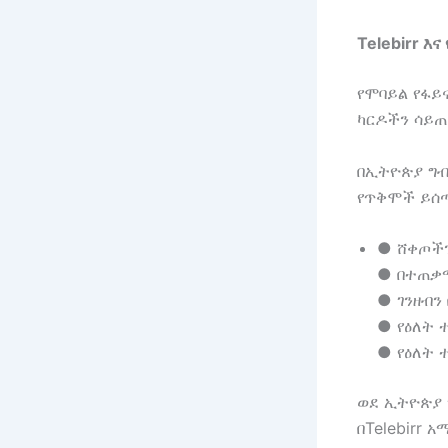
Telebirr እና
የሞባይል የፋይና
ካርዶችን ሳይጠ
በኢትዮጵያ ግብ
የጥቅሞች ይሰ
● ሸቀጦችን
● በተጠቃ
● ገንዘብን
● የዕለት 
● የዕለት
ወደ ኢትዮጵያ 
በTelebirr 