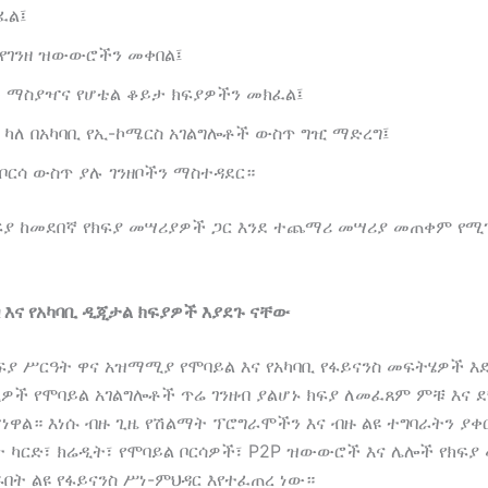
ፈል፤
የገንዘ ዝውውሮችን መቀበል፤
ት ማስያዣና የሆቴል ቆይታ ክፍያዎችን መክፈል፤
ፍ ካለ በአካባቢ የኢ-ኮሜርስ አገልግሎቶች ውስጥ ግዢ ማድረግ፤
r ቦርሳ ውስጥ ያሉ ገንዘቦችን ማስተዳደር።
ፍያ ከመደበኛ የክፍያ መሣሪያዎች ጋር እንደ ተጨማሪ መሣሪያ መጠቀም የሚ
ብ እና የአካባቢ ዲጂታል ክፍያዎች እያደጉ ናቸው
ፍያ ሥርዓት ዋና አዝማሚያ የሞባይል እና የአካባቢ የፋይናንስ መፍትሄዎች እ
ች የሞባይል አገልግሎቶች ጥሬ ገንዘብ ያልሆኑ ክፍያ ለመፈጸም ምቹ እና ደ
ሆነዋል። እነሱ ብዙ ጊዜ የሽልማት ፕሮግራሞችን እና ብዙ ልዩ ተግባራትን ያቀ
 ካርድ፣ ክሬዲት፣ የሞባይል ቦርሳዎች፣ P2P ዝውውሮች እና ሌሎች የክፍያ
በት ልዩ የፋይናንስ ሥነ-ምህዳር እየተፈጠረ ነው።